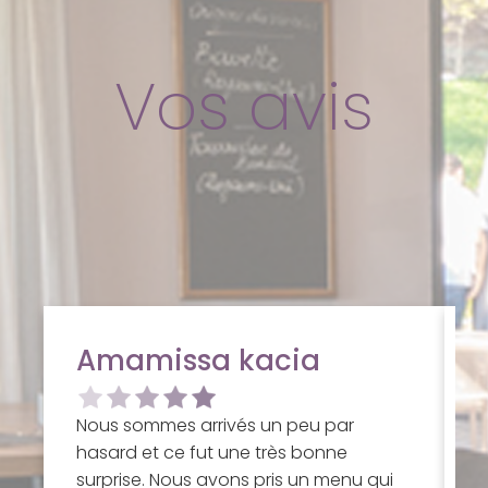
Vos avis
Amamissa kacia
Nous sommes arrivés un peu par
T
hasard et ce fut une très bonne
u
surprise. Nous avons pris un menu qui
a