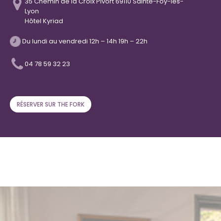
35 Chemin de la Croix Pivort 69110 Sainte-Foy-lès-
Lyon
Hôtel Kyriad
Du lundi au vendredi 12h – 14h 19h – 22h
04 78 59 32 23
RÉSERVER SUR THE FORK