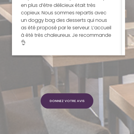
en plus d’être délicieux était très
d
copieux. Nous sommes repartis avec
s
un doggy bag des desserts qui nous
j
as été proposé par le serveur. L’accueil
c
à été très chaleureux. Je recommande
👌
DONNEZ VOTRE AVIS